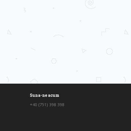
Suna-ne acum
+40 (751) 398 398