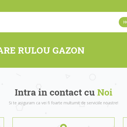
H
TARE RULOU GAZON
Intra in contact cu
Noi
Si te asiguram ca vei fi foarte multumit de serviciile noastre!